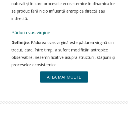
naturali şi în care procesele ecosistemice în dinamica lor
se produc fără nicio influenţă antropică directă sau
indirectă.
Păduri cvasivirgine:
Definiţie
: Pădurea cvasivirgină este pădurea virgină din
trecut, care, între timp, a suferit modificări antropice
observabile, nesemnificative asupra structurii, staţiunii şi
proceselor ecosistemice.
AFLA MAI MULTE
Iti multumim ca ai ales sa afli mai multe despre